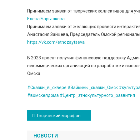
Принимаем заявки от творческих коллективов для учас
Елена Барышкова
Принимаем заявки от желающих провести интерактив, 
Анастасия Зайцева, Председатель Омской региональ
https://vk.com/etnozaytseva
В 2023 проект получил финансовую поддержку Админ
некоммерческих организаций по разработке и выпол
Омска.
#Сказки_в_сквере
#Зайкины_сказки_Омск
#культур
#вомскеядома
#Центр_этнокультурного_развития
Навигация
Творческий марафон 5 сказок
по
НОВОСТИ