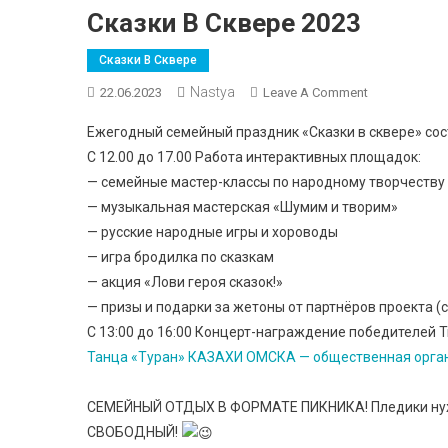
Сказки В Сквере 2023
Сказки В Сквере
Nastya
On
22.06.2023
Leave A Comment
Сказки
Ежегодный семейный праздник «Сказки в сквере» сос
В
С 12.00 до 17.00 Работа интерактивных площадок:
Сквере
— семейные мастер-классы по народному творчеству
2023
— музыкальная мастерская «Шумим и творим»
— русские народные игры и хороводы
— игра бродилка по сказкам
— акция «Лови героя сказок!»
— призы и подарки за жетоны от партнёров проекта (сл
С 13:00 до 16:00 Концерт-награждение победителей 
Танца «Туран»
КАЗАХИ ОМСКА — общественная орга
СЕМЕЙНЫЙ ОТДЫХ В ФОРМАТЕ ПИКНИКА! Пледики нужно
СВОБОДНЫЙ!