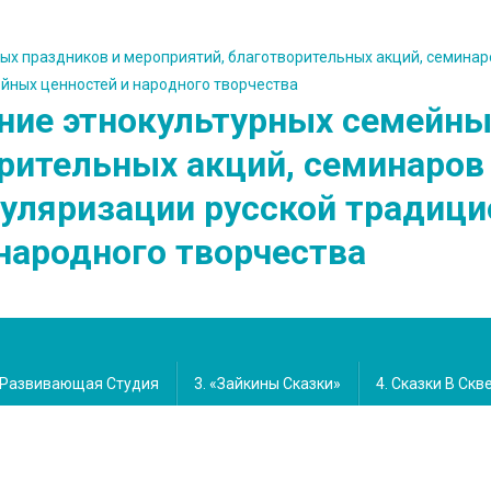
ние этнокультурных семейны
рительных акций, семинаров 
пуляризации русской традици
народного творчества
я Развивающая Студия
3. «Зайкины Сказки»
4. Сказки В Скв